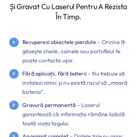
Și Gravat Cu Laserul Pentru A Rezista
În Timp.
Recuperezi obiectele pierdute
– Oricine îți
găsește cheile, cainele sau portofelul te
poate contacta ușor.
Fără aplicații, fără baterii
– Nu trebuie să
instalezi nimic și nu există riscul să „moară
bateria”.
Gravură permanentă
– Laserul
garantează că informația rămâne lizibilă
toată viața tagului.
Anonimat complet
– Datele tale nu apar