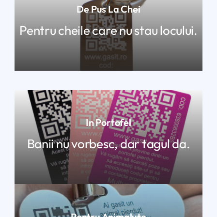
De Pus La Chei
Pentru cheile care nu stau locului.
In Portofel
Banii nu vorbesc, dar tagul da.
Pentru Animalute