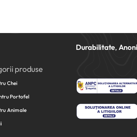
Durabilitate
,
Anon
orii produse
tru Chei
ntru Portofel
tru Animale
i