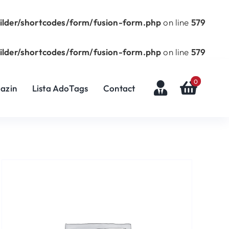
uilder/shortcodes/form/fusion-form.php
on line
579
uilder/shortcodes/form/fusion-form.php
on line
579
0
azin
Lista AdoTags
Contact