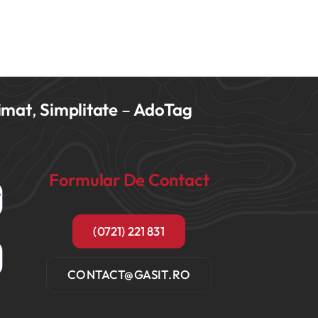
imat
,
Simplitate
–
AdoTag
Formular De Contact
(0721) 221 831
CONTACT@GASIT.RO