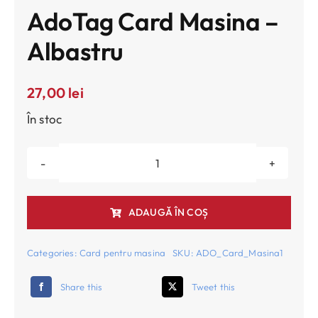
AdoTag Card Masina –
Albastru
27,00
lei
În stoc
Cantitate
AdoTag
Card
ADAUGĂ ÎN COȘ
masina
-
Categories:
Card pentru masina
SKU:
ADO_Card_Masina1
albastru
Share this
Tweet this