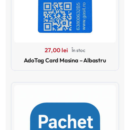
27,00
lei
În stoc
AdoTag Card Masina – Albastru