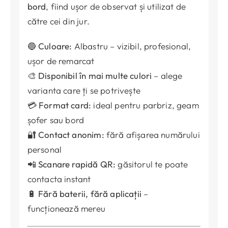
bord
, fiind ușor de observat și utilizat de
către cei din jur.
🔵
Culoare:
Albastru – vizibil, profesional,
ușor de remarcat
🎨
Disponibil în mai multe culori
– alege
varianta care ți se potrivește
💳
Format card:
ideal pentru parbriz, geam
șofer sau bord
🔐
Contact anonim:
fără afișarea numărului
personal
📲
Scanare rapidă QR:
găsitorul te poate
contacta instant
🔋
Fără baterii, fără aplicații
–
funcționează mereu